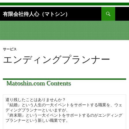
検
有限会社待人心（マトシン）
索
コ
ン
テ
ン
ツ
へ
サービス
ス
エンディングプランナー
キ
ッ
プ
遣り残したことはありませんか？
『結婚』という人生の一大イベントをサポートする職業を、ウェ
ディングプランナーといいますが、
『終末期』という一大イベントをサポートするのがエンディング
プランナーという新しい職業です。