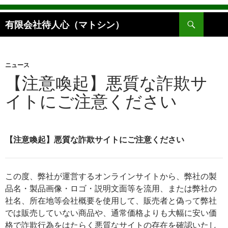
検
有限会社待人心（マトシン）
索
コ
ン
テ
ン
ニュース
ツ
【注意喚起】悪質な詐欺サ
へ
イトにご注意ください
ス
キ
ッ
プ
【注意喚起】悪質な詐欺サイトにご注意ください
この度、弊社が運営するオンラインサイトから、弊社の製
品名・製品画像・ロゴ・説明文面等を流用、または弊社の
社名、所在地等会社概要を使用して、販売者と偽って弊社
では販売していない商品や、通常価格よりも大幅に安い価
格で詐欺行為をはたらく悪質なサイトの存在を確認いたし